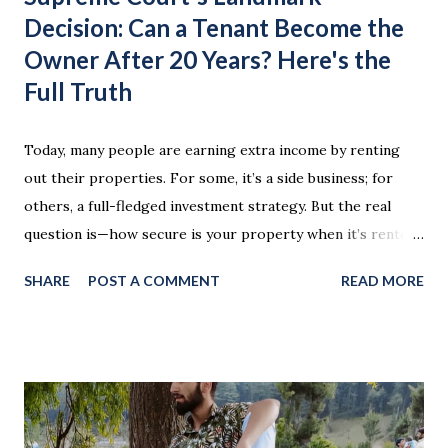
Decision: Can a Tenant Become the
Owner After 20 Years? Here's the
Full Truth
Today, many people are earning extra income by renting
out their properties. For some, it’s a side business; for
others, a full-fledged investment strategy. But the real
question is—how secure is your property when it’s rented
out for a long period? A commonly asked question is: If a
SHARE
POST A COMMENT
READ MORE
tenant lives in a rented house for 20 years, can they claim
ownership of that property? The Supreme Court of India
has now provided a clear and final answer to this question.
This ruling is extremely important for both landlords and
tenants. What is 'Adverse Possession'? In Indian property
law, there is a concept called Adverse Possession . This