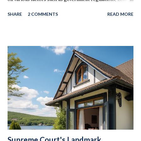
laws, soil strength, and building codes. Understanding
SHARE
2 COMMENTS
READ MORE
these factors is essential to avoid legal issues and ensure
safe construction. In this article, we will discuss the key
factors that determine the number of floors you can build
and provide real-world examples for better understanding.
1. Understanding FSI (Floor Space Index) / FAR (Floor Area
Ratio) The Floor Space Index (FSI) or Floor Area Ratio
(FAR) is the most crucial factor in determining the
maximum number of floors that can be built on a plot.
Formula for FSI: FSI = Total Built-up Area / Total Land
Area Example: Suppose you own a 1,000 sq. meter plot, and
the local FSI is 2.0 . This means you can construct a total
built-up area of 2,000 sq. meters . You can distribute this
area in differ...
Supreme Court's Landmark