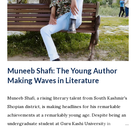
rule is part of the Transfer of Property Act and the
Limitation Act of 1963. According to this rule, if a person
stays in continuous and uninterrupted possession of a
property for 12 years (in the case of private property) or
30 years (in the case of government property), and the
actual owner does not challenge it legally, the person can
claim ownershi...
Muneeb Shafi: The Young Author
Making Waves in Literature
Muneeb Shafi, a rising literary talent from South Kashmir's
Shopian district, is making headlines for his remarkable
achievements at a remarkably young age. Despite being an
undergraduate student at Guru Kashi University in
Talwandi, Punjab, Muneeb has penned numerous books,